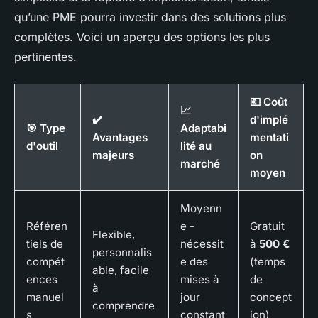
qu’une PME pourra investir dans des solutions plus
complètes. Voici un aperçu des options les plus
pertinentes.
💶 Coût
📈
✔️
d'implé
🎯 Type
Adaptabi
Avantages
mentati
d'outil
lité au
majeurs
on
marché
moyen
Moyenn
Référen
e -
Gratuit
Flexible,
tiels de
nécessit
à
500 €
personnalis
compét
e des
(temps
able, facile
ences
mises à
de
à
manuel
jour
concept
comprendre
s
constant
ion)