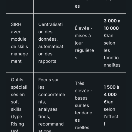
es
3 000 à
SIRH
Centralisati
Élevée -
10 000
avec
on des
mises à
€
/an
module
données,
jour
selon
de skills
automatisati
régulière
les
manage
on des
s
fonctio
ment
rapports
nnalités
Outils
Focus sur
Très
spéciali
les
1 500 à
élevée -
sés en
comporteme
4 000
basés
soft
nts,
€
/an
sur les
skills
analyses
selon
tendanc
(type
fines,
l’effecti
es
Rising
recommand
f
réelles
Up)
ations